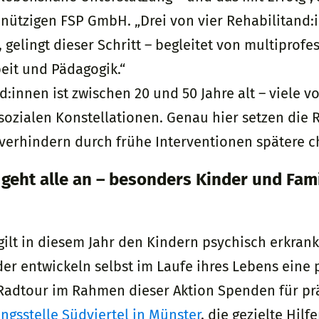
ützigen FSP GmbH. „Drei von vier Rehabilitand:i
 gelingt dieser Schritt – begleitet von multiprof
beit und Pädagogik.“
d:innen ist zwischen 20 und 50 Jahre alt – viele v
ozialen Konstellationen. Genau hier setzen die 
 verhindern durch frühe Interventionen spätere c
geht alle an – besonders Kinder und Fam
lt in diesem Jahr den Kindern psychisch erkrankt
der entwickeln selbst im Laufe ihres Lebens eine
adtour im Rahmen dieser Aktion Spenden für prä
ngsstelle Südviertel in Münster
, die gezielte Hil