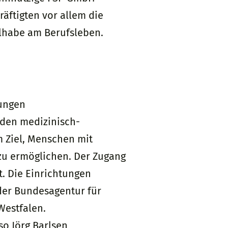
räftigten vor allem die
ilhabe am Berufsleben.
tungen
rden medizinisch-
m Ziel, Menschen mit
zu ermöglichen. Der Zugang
. Die Einrichtungen
der Bundesagentur für
Westfalen.
so Jörg Barlsen