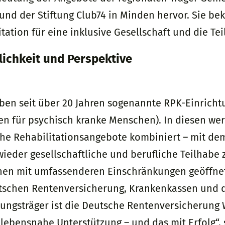
und der Stiftung Club74 in Minden hervor. Sie bek
ation für eine inklusive Gesellschaft und die Te
lichkeit und Perspektive
eiben seit über 20 Jahren sogenannte RPK-Einrich
en für psychisch kranke Menschen). In diesen we
che Rehabilitationsangebote kombiniert – mit de
ieder gesellschaftliche und berufliche Teilhabe 
onen mit umfassenderen Einschränkungen geöffnet
utschen Rentenversicherung, Krankenkassen und 
tungsträger ist die Deutsche Rentenversicherung 
 lebensnahe Unterstützung – und das mit Erfolg“, 