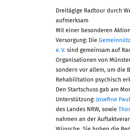
Dreitägige Radtour durch W
aufmerksam
Mit einer besonderen Aktion
Versorgung: Die
Gemeinnütz
e. V.
sind gemeinsam auf Radt
Organisationen von Münster
sondern vor allem, um die B
Rehabilitation psychisch e
Den Startschuss gab am Mon
Unterstützung:
Josefine Pau
des Landes NRW, sowie
Tho
nahmen an der Auftaktveran
Wünsche. Sie hoben die Be