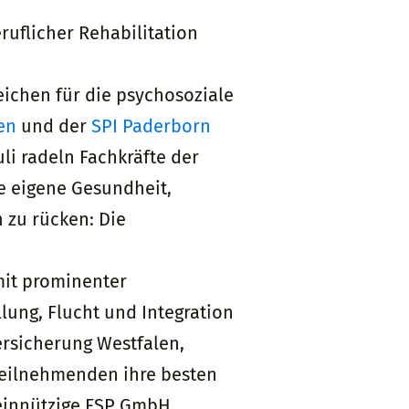
uflicher Rehabilitation
eichen für die psychosoziale
en
und der
SPI Paderborn
li radeln Fachkräfte der
e eigene Gesundheit,
 zu rücken: Die
mit prominenter
ellung, Flucht und Integration
ersicherung Westfalen,
Teilnehmenden ihre besten
einnützige FSP GmbH