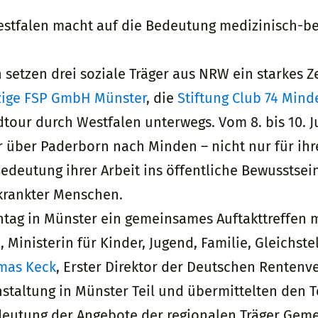
estfalen macht auf die Bedeutung medizinisch-ber
 setzen drei soziale Träger aus NRW ein starkes Z
ige FSP GmbH Münster
, die
Stiftung Club 74 Mind
our durch Westfalen unterwegs. Vom 8. bis 10. Ju
 über Paderborn nach Minden – nicht nur für ihr
edeutung ihrer Arbeit ins öffentliche Bewusstsein
rkrankter Menschen.
tag in Münster ein gemeinsames Auftakttreffen 
l
, Ministerin für Kinder, Jugend, Familie, Gleichst
mas Keck
, Erster Direktor der Deutschen Rentenv
staltung in Münster Teil und übermittelten den 
deutung der Angebote der regionalen Träger Gem