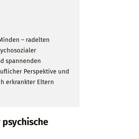
 Minden – radelten
ychosozialer
und spannenden
uflicher Perspektive und
h erkrankter Eltern
 psychische